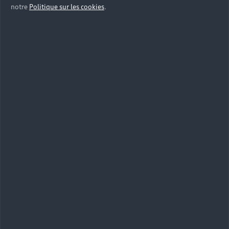
notre
Politique sur les cookies
.
Maniables, compactes et équipées des
technologies les plus récentes, les Citadines et
Compactes Audi facilitent tous vos déplacements
en milieu urbain.
Berlines et SUV
Spacieuses et confortables pour les Berlines Audi