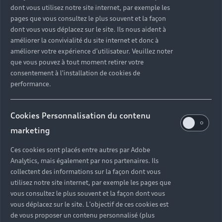
3. Restituez facilement votre Audi
dont vous utilisez notre site internet, par exemple les
Nous échangeons ensemble pour faciliter le retour
pages que vous consultez le plus souvent et la façon
du véhicule loué.
dont vous vous déplacez sur le site. Ils nous aident à
améliorer la convivialité du site internet et donc à
améliorer votre expérience d'utilisateur. Veuillez noter
Louez une Audi
que vous pouvez à tout moment retirer votre
consentement à l'installation de cookies de
performance.
Cookies Personnalisation du contenu
Choisissez votre
marketing
modèle parmi
Ces cookies sont placés entre autres par Adobe
une large
Analytics, mais également par nos partenaires. Ils
collectent des informations sur la façon dont vous
gamme de
utilisez notre site internet, par exemple les pages que
vous consultez le plus souvent et la façon dont vous
véhicules
vous déplacez sur le site. L'objectif de ces cookies est
de vous proposer un contenu personnalisé (plus