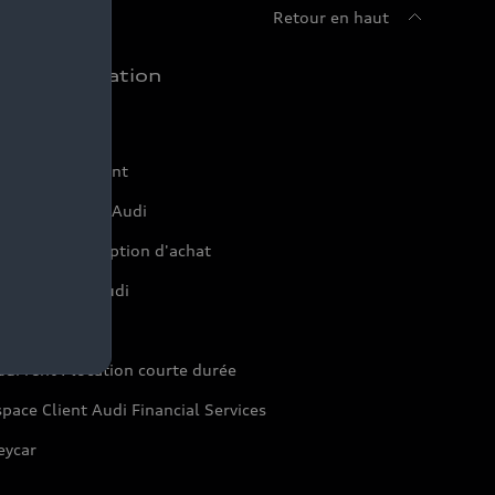
Retour en haut
chat et location
ffres du moment
onfigurer mon Audi
servation et option d'achat
inancer mon Audi
aranties Audi
di rent : location courte durée
pace Client Audi Financial Services
eycar