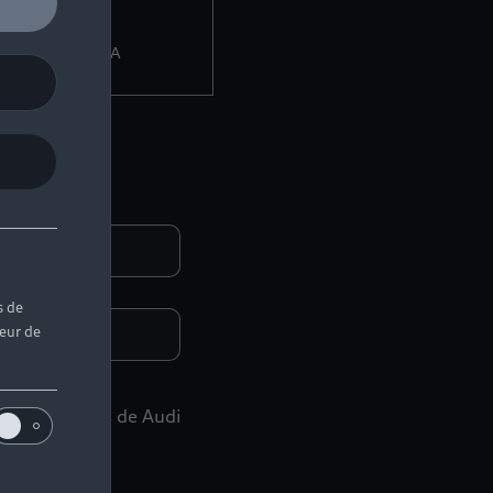
AC TECHNOLOGIA
s de
teur de
des événements de Audi