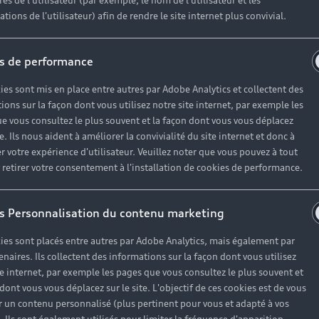
es de l'utilisateur (par exemple, le nom de l'utilisateur et les
e the newsletter.
tions de l'utilisateur) afin de rendre le site internet plus convivial.
s de performance
Envoyer
ies sont mis en place entre autres par Adobe Analytics et collectent des
ions sur la façon dont vous utilisez notre site internet, par exemple les
e vous consultez le plus souvent et la façon dont vous vous déplacez
ses partenaires**, des offres commerciales y compris des offres personnalisées en fonction
te. Ils nous aident à améliorer la convivialité du site internet et donc à
r votre expérience d'utilisateur. Veuillez noter que vous pouvez à tout
du réseau agréé de Volkswagen Group France et les établissements qui permettent le fin
etirer votre consentement à l'installation de cookies de performance.
nt, traite les données à caractère personnel recueillies dans ce formulaire pour répondre 
que, si vous y avez consenti, pour vous envoyer nos offres commerciales et nos actualités
s Personnalisation du contenu marketing
ur exercer vos droits, veuillez consulter notre
politique de confidentialité
.
ies sont placés entre autres par Adobe Analytics, mais également par
enaires. Ils collectent des informations sur la façon dont vous utilisez
te internet, par exemple les pages que vous consultez le plus souvent et
 dont vous vous déplacez sur le site. L'objectif de ces cookies est de vous
 un contenu personnalisé (plus pertinent pour vous et adapté à vos