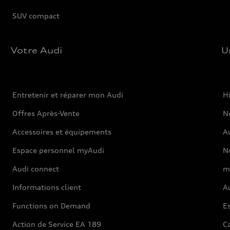
SUV compact
Votre Audi
U
Entretenir et réparer mon Audi
Hi
Offres Après-Vente
No
Accessoires et équipements
A
Espace personnel myAudi
N
Audi connect
m
Informations client
Au
Functions on Demand
Es
Action de Service EA 189
Ca