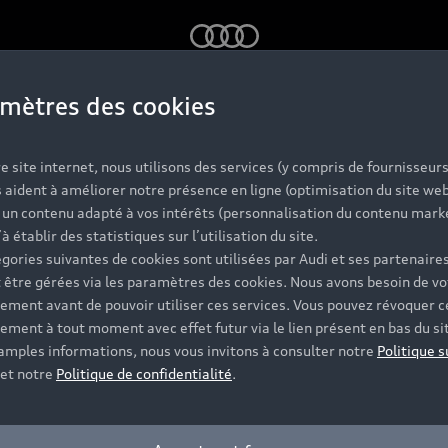
Audi
mètres des cookies
e formulaire pour être m
e site internet, nous utilisons des services (y compris de fournisseurs
votre Partenaire Audi.
 aident à améliorer notre présence en ligne (optimisation du site web
r un contenu adapté à vos intérêts (personnalisation du contenu mark
’à établir des statistiques sur l’utilisation du site.
gories suivantes de cookies sont utilisées par Audi et ses partenaires
 être gérées via les paramètres des cookies. Nous avons besoin de vo
Modèle*
ement avant de pouvoir utiliser ces services. Vous pouvez révoquer c
ement à tout moment avec effet futur via le lien présent en bas du si
 amples informations, nous vous invitons à consulter notre
Politique s
et notre
Politique de confidentialité
.
Code postal*