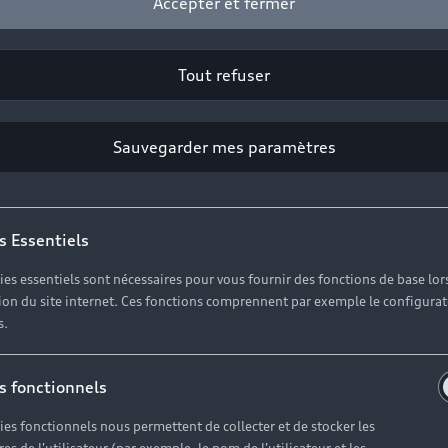
Accepter et fermer
ESPACE 3000 VESOUL
Rue VICTOR DOLLE Z
70000 VESOUL
Tout refuser
Professionnel
Sauvegarder mes paramètres
Prénom*
s Essentiels
Téléphone*
ies essentiels sont nécessaires pour vous fournir des fonctions de base lor
ation du site internet. Ces fonctions comprennent par exemple le configura
s.
l’actualité, des offres commerciales et des invitations à 
s fonctionnels
ies fonctionnels nous permettent de collecter et de stocker les