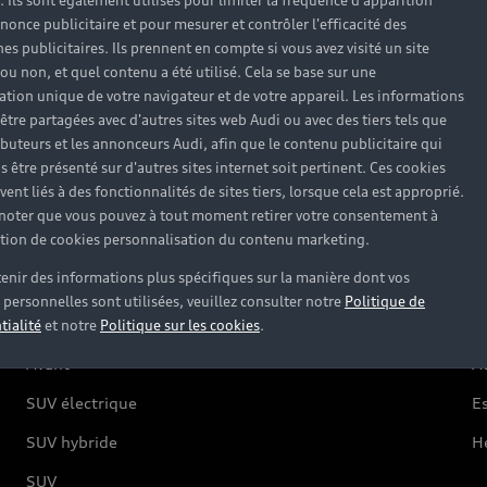
). Ils sont également utilisés pour limiter la fréquence d'apparition
nonce publicitaire et pour mesurer et contrôler l'efficacité des
s publicitaires. Ils prennent en compte si vous avez visité un site
 ou non, et quel contenu a été utilisé. Cela se base sur une
Modèles
A
cation unique de votre navigateur et de votre appareil. Les informations
être partagées avec d'autres sites web Audi ou avec des tiers tels que
ributeurs et les annonceurs Audi, afin que le contenu publicitaire qui
s être présenté sur d'autres sites internet soit pertinent. Ces cookies
Électrique
O
ent liés à des fonctionnalités de sites tiers, lorsque cela est approprié.
Hybride rechargeable
C
 noter que vous pouvez à tout moment retirer votre consentement à
lation de cookies personnalisation du contenu marketing.
Citadine
Ré
enir des informations plus spécifiques sur la manière dont vos
Compacte
F
personnelles sont utilisées, veuillez consulter notre
Politique de
Berline
G
tialité
et notre
Politique sur les cookies
.
Avant
Au
SUV électrique
Es
SUV hybride
H
SUV