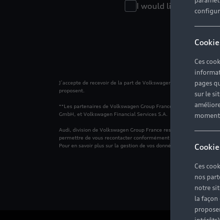
paramètr
I would like to receiv
configura
Cookie
Ces cook
informat
pages qu
J’accepte de recevoir de la part de Volkswagen Group France et de 
proposent.
sur le si
améliore
**Les partenaires de Volkswagen Group France sont les membres 
GmbH, et Volkswagen Financial Services S.A.
moment r
Audi, division de Volkswagen Group France responsable du traiteme
permettre de vous recontacter conformément à votre demande ainsi 
Cookie
Pour en savoir plus sur la gestion de vos données personnelles et po
Ces cook
nos part
notre si
la façon
proposer