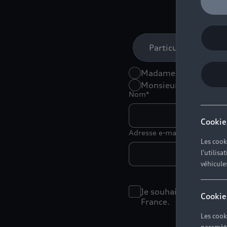
Particulier
Madame
Monsieur
Nom*
Cookie
Adresse e-mail*
Les cook
l'utilis
véhicule
Je souhaite recevoir 
Cookie
France.
Les cook