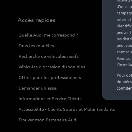
intérêts
d'une an
campagne
Accès rapides
internet
identifi
peuvent 
Quelle Audi me correspond ?
les dist
Tous les modèles
peut vou
sont souv
Recherche de véhicules neufs
Veuillez
l'instal
Véhicules d'occasion disponibles
Pour obt
Offres pour les professionnels
données 
Demander un essai
confiden
Informations et Service Clients
Accessibilité - Clients Sourds et Malentendants
Trouver mon Partenaire Audi