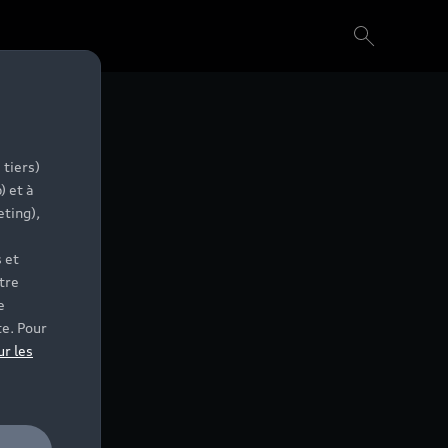
 tiers)
) et à
eting),
 et
tre
e
te. Pour
ur les