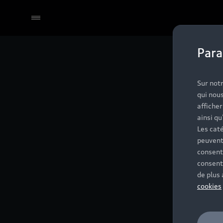
Para
Sur notr
qui nous
affiche
ainsi qu
Les caté
peuvent
consent
consent
de plus
cookies