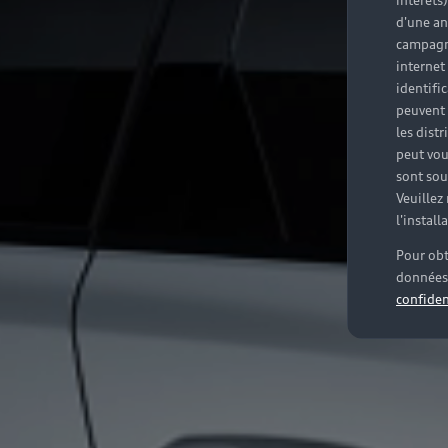
intérêts
d'une an
campagne
internet
identifi
peuvent 
les dist
peut vou
sont souv
Veuillez
l'instal
Pour obt
données 
confiden