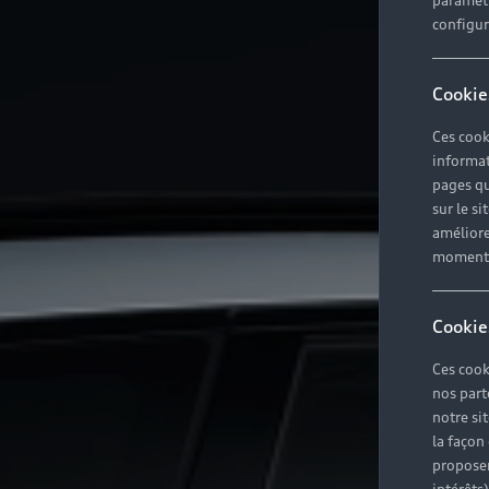
paramètr
configura
Cookie
Ces cook
informat
pages qu
sur le si
améliore
moment r
Cookie
Ces cook
nos part
notre si
la façon
proposer