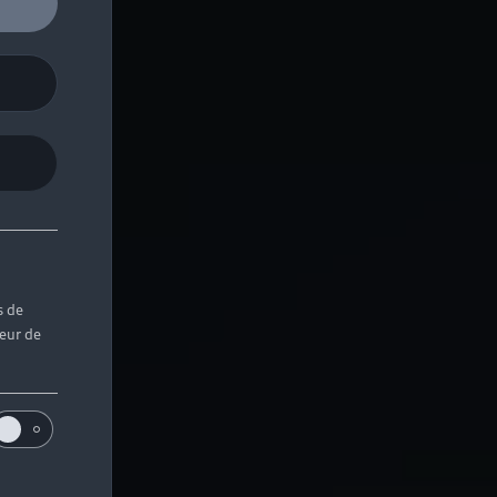
s de
teur de